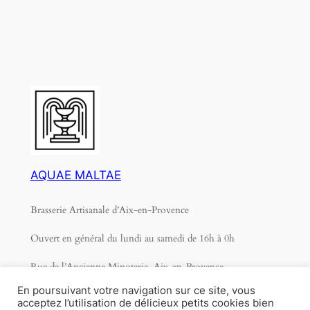
AQUAE MALTAE
Brasserie Artisanale d’Aix-en-Provence
Ouvert en général du lundi au samedi de 16h à 0h
Rue de l’Ancienne Minoterie, Aix-en-Provence
En poursuivant votre navigation sur ce site, vous
04 42 21 37 03 contact2@aquaemaltae.com
acceptez l’utilisation de délicieux petits cookies bien