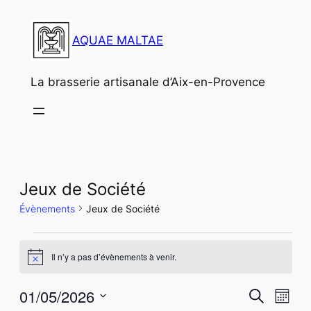
AQUAE MALTAE
La brasserie artisanale d’Aix-en-Provence
Jeux de Société
Évènements
Jeux de Société
Évènements
Il n’y a pas d’évènements à venir.
Notice
Recher
Nav
01/05/2026
Recherche
Mois