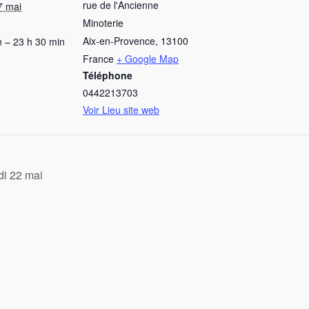
rue de l'Ancienne
7 mai
Minoterie
Aix-en-Provence
,
13100
n – 23 h 30 min
France
+ Google Map
Téléphone
0442213703
Voir Lieu site web
i 22 mai