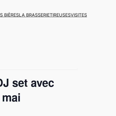
S BIÈRES
LA BRASSERIE
TIREUSES
VISITES
J set avec
7 mai